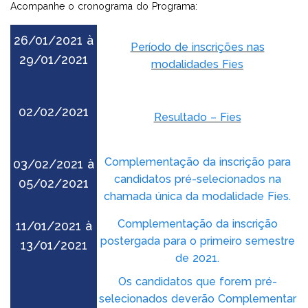
Acompanhe o cronograma do Programa:
UNIDADE
VOLTE A SER 10
PSICOLOGIA
26/01/2021 à
Período de inscrições nas
29/01/2021
modalidades Fies
PROMOÇÕES
02/02/2021
Resultado – Fies
Complementação da inscrição para
03/02/2021 à
candidatos pré-selecionados na
05/02/2021
chamada única da modalidade Fies.
Complementação da inscrição
11/01/2021 à
postergada para o primeiro semestre
13/01/2021
de 2021.
Os candidatos que forem pré-
selecionados deverão Complementar