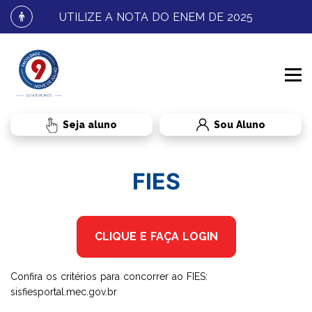
UTILIZE A NOTA DO ENEM DE 2025
Sou Aluno
INSTITUCIONAL
FIES
PROCESSO SELETIVO
CONHEÇA A FNJ
CLIQUE E FAÇA LOGIN
CURSOS
FALE CONOSCO
GRADUAÇÃO
Confira os critérios para concorrer ao FIES:
sisfiesportal.mec.gov.br
RESULTADOS E MATRÍCULA
BENEFÍCIOS AO ALUNO
TRANSFERÊNCIA
DIREITO