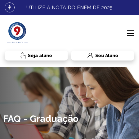
UTILIZE A NOTA DO ENEM DE 2025
Sou Aluno
INSTITUCIONAL
PROCESSO SELETIVO
CONHEÇA A FNJ
CURSOS
FALE CONOSCO
GRADUAÇÃO
FAQ - Graduação
RESULTADOS E MATRÍCULA
BENEFÍCIOS AO ALUNO
TRANSFERÊNCIA
DIREITO