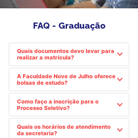
UNIDADE
VOLTE A SER 10
PSICOLOGIA
FAQ - Graduação
PROMOÇÕES
Quais documentos devo levar para
realizar a matrícula?
A Faculdade Nove de Julho oferece
bolsas de estudo?
Como faço a inscrição para o
Processo Seletivo?
Quais os horários de atendimento
da secretaria?