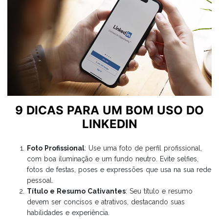
Eventos
UNIDADE
VOLTE A SER 10
PSICOLOGIA
PROMOÇÕES
9 DICAS PARA UM BOM USO DO
LINKEDIN
Foto Profissional
: Use uma foto de perfil profissional,
com boa iluminação e um fundo neutro. Evite selfies,
fotos de festas, poses e expressões que usa na sua rede
pessoal.
Título e Resumo Cativantes
: Seu título e resumo
devem ser concisos e atrativos, destacando suas
habilidades e experiência.